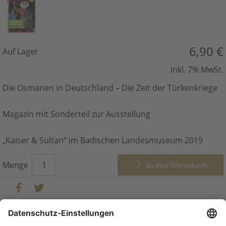
6,90 €
Auf Lager
Inkl. 7% MwSt.
Die Osmanen in Deutschland – Die Zeit der Türkenkriege
Magazin mit Sonderteil zur Ausstellung
„Kaiser & Sultan“ im Badischen Landesmuseum 2019
Menge
In den Warenkorb
Beschreibung